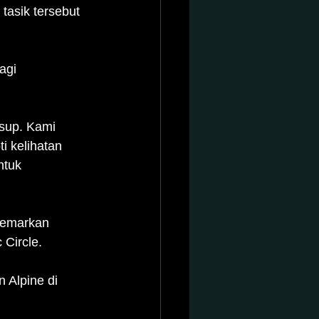
tasik tersebut 
agi 
sup. Kami 
i kelihatan 
ntuk 
 gemarkan 
Circle.
 Alpine di 