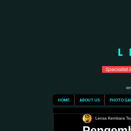
L
Specialist 
99%
HOME
ABOUT US
PHOTO GA
Lensa Kembara T
Pengemb