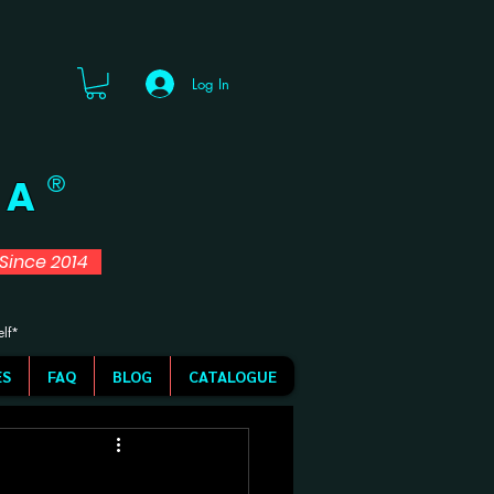
Log In
 A
®
d Since 2014
elf*
ES
FAQ
BLOG
CATALOGUE