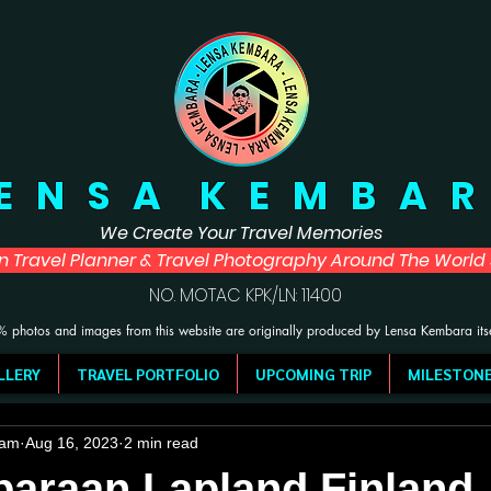
 E N S A K E M B A R
We Create Your Travel Memories
in Travel Planner & Travel Photography Around The Worl
NO. MOTAC KPK/LN: 11400
 photos and images from this website are originally produced by Lensa Kembara its
LLERY
TRAVEL PORTFOLIO
UPCOMING TRIP
MILESTON
eam
Aug 16, 2023
2 min read
araan Lapland Finland