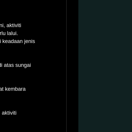
, aktiviti 
u lalui. 
 keadaan jenis 
i atas sungai 
at kembara 
ktiviti 