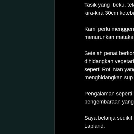
Tasik yang  beku, te
kira-kira 30cm keteb
Kami perlu menggeru
menurunkan matakail
Setelah penat berko
dihidangkan vegetar
seperti Roti Nan ya
menghidangkan sup k
Pengalaman seperti i
pengembaraan yang 
Saya belanja sedikit
Lapland.