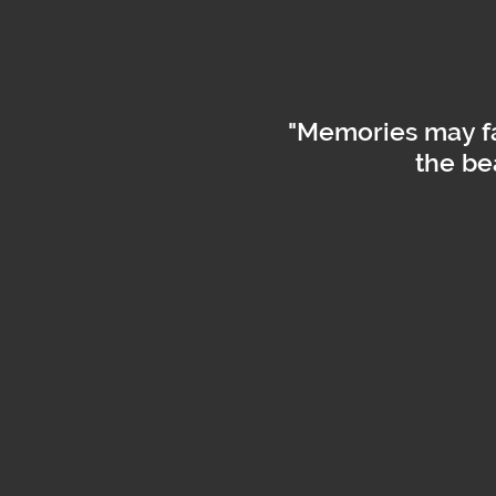
"Memories may fa
the be