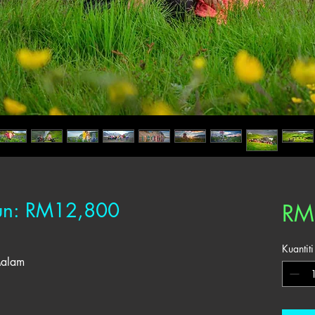
sun: RM12,800
RM
Kuantiti
Malam