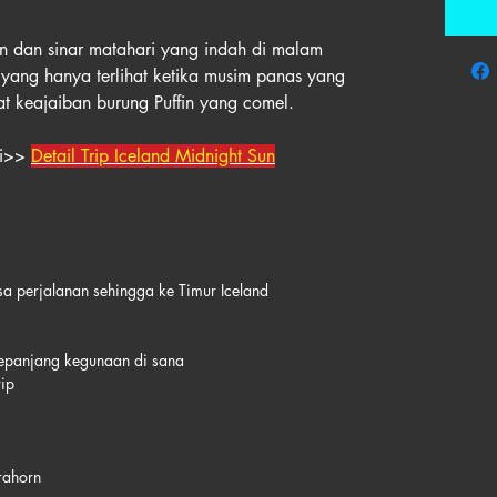
 dan sinar matahari yang indah di malam
 yang hanya terlihat ketika musim panas yang
t keajaiban burung Puffin yang comel.
ini>>
Detail Trip Iceland Midnight Sun
a perjalanan sehingga ke Timur Iceland
epanjang kegunaan di sana
ip
rahorn