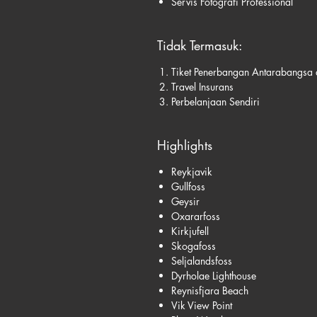
Servis Fotografi Professional
Tidak Termasuk:
Tiket Penerbangan Antarabangsa d
Travel Insurans
Perbelanjaan Sendiri
Highlights
Reykjavik
Gullfoss
Geysir
Oxararfoss
Kirkjufell
Skogafoss
Seljalandsfoss
Dyrholae Lighthouse
Reynisfjara Beach
Vik View Point