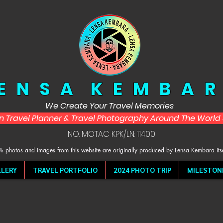
 E N S A K E M B A R
We Create Your Travel Memories
in Travel Planner & Travel Photography Around The Worl
NO. MOTAC KPK/LN: 11400
 photos and images from this website are originally produced by Lensa Kembara its
LERY
TRAVEL PORTFOLIO
2024 PHOTO TRIP
MILESTON