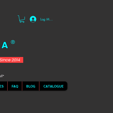
Log Masuk
 A
®
d Since 2014
elf*
ES
FAQ
BLOG
CATALOGUE