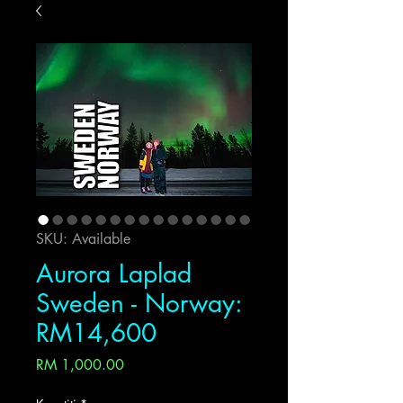
SKU: Available
Aurora Laplad
Sweden - Norway:
RM14,600
Harga
RM 1,000.00