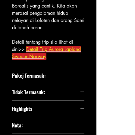
Borealis yang cantik. Kita akan
merasai pengalaman hidup
nelayan di Lofoten dan orang Sami
di tanah besar.
Detail tentang trip sila lihat di
sini>>
Detail Trip Aurora Lapland
Sweden-Norway
Pakej Termasuk:
2x Penerbangan Domestik, Pergi
Tidak Termasuk:
dan Balik
Kereta Sewa yang besar dan selesa
Tiket Penerbangan Antarabangsa
Minyak Kenderaan dan Parking
Highlights
dari KL / Return
sepanjang kegunaan di sana
Travel Insurans
Penginapan 10 malam sepanjang
Stockholm
Perbelanjaan Sendiri
Nota:
trip
Kiruna
Aktiviti Tambahan: Snow Mobile,
Breakfast, Lunch & Dinner.
Narvik